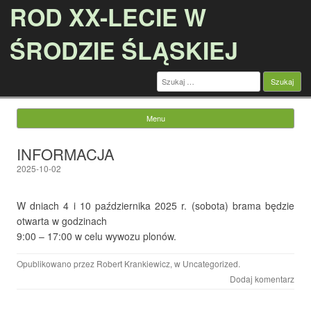
ROD XX-LECIE W
ŚRODZIE ŚLĄSKIEJ
Szukaj:
Menu
Przejdź do treści
INFORMACJA
2025-10-02
W dniach 4 i 10 października 2025 r. (sobota) brama będzie
otwarta w godzinach
9:00 – 17:00 w celu wywozu plonów.
Opublikowano przez
Robert Krankiewicz
, w
Uncategorized
.
Dodaj komentarz