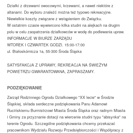
Działki z drzewami owocowymi, krzewami, a nawet niektóre z
altanami. Do wyboru znaleźć można też typowo rekreacyjne.
Niewielkie koszty związane z wstąpieniem do Związku.
W ostatnim czasie wywiercono kilka studni na alejkach na drugim
polu w celu zaopatrzenia działkowców w wodę do podlewania upraw.
INFORMACJE W BIURZE ZARZĄDU
WTOREK I CZWARTEK GODZI. 15:00-17:00
ul. Białoskórnicza 1a, 55-300 Środa Śląska
SATYSFAKCJA Z UPRAWY, REKREACJA NA ŚWIEŻYM
POWIETRZU GWARANTOWANA, ZAPRASZAMY.
PODZIĘKOWANIE
Zarząd Rodzinnego Ogrodu Działkowego "XX lecie" w Środzie
Śląskiej, składa serdeczne podziękowania Panu Adamowi
Rucińskiemu Burmistrzowi Miasta Środa Śląska oraz radnym Miasta
i Gminy za przyznanie dotacji na wiercenie studni typu "abisynka" na
terenie Ogrodu. Szczególne podziękowania chcemy przekazać
pracownikom Wydziału Rozwoju Przedsiębiorczości i Współpracy z