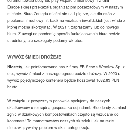
odremontowała budynek przy wsparciu finansowym z Unii
Europejskiej i przekazała organizacjom pozarządowym w naszym
mieście. Biuro Zarządu mieści się na I piętrze, ale dla osób z
problemami ruchowymi, bądź na wózkach inwalidzkich jest winda z
której można skorzystać. W 2021 r. zapraszamy już do nowego
biura. Z uwagi na pandemię sposób funkcjonowania biura będzie
utrudniony, ale szczegóły podamy wkrótce.
WYWÓZ ŚMIECI DROŻEJE
Niestety
, jak poinformowano nas z firmy FB Serwis Wrocław Sp. z
o.o., wywóz śmieci z naszego ogrodu będzie droższy. W 2020 r.
wywóz pojedynczego kontenera będzie kosztował 1632,83 PLN
brutto.
W związku z powyższym ponownie apelujemy do naszych
działkowców o rozsądną gospodarkę odpadami. Bioodpady zamiast
zgnić w działkowych kompostownikach często są wrzucane do
kontenera! To marnotrawstwo naszych składek i jak na razie
nierozwiązywalny problem w skali całego kraju.