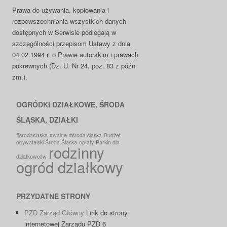
Prawa do używania, kopiowania i
rozpowszechniania wszystkich danych
dostępnych w Serwisie podlegają w
szczególności przepisom Ustawy z dnia
04.02.1994 r. o Prawie autorskim i prawach
pokrewnych (Dz. U. Nr 24, poz. 83 z późn.
zm.).
OGRÓDKI DZIAŁKOWE, ŚRODA
ŚLĄSKA, DZIAŁKI
#srodaslaska
#walne
#środa śląska
Budżet
obywatelski Środa Śląska
opłaty
Parkin dla
rodzinny
działkowców
ogród działkowy
PRZYDATNE STRONY
PZD Zarząd Główny
Link do strony
internetowej Zarządu PZD 6