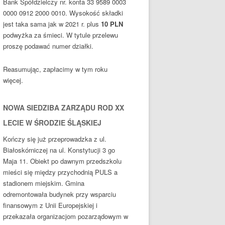
Bank Spółdzielczy nr. konta 33 9589 0003
0000 0912 2000 0010. Wysokość składki
jest taka sama jak w 2021 r. plus
10
PLN
podwyżka za śmieci. W tytule przelewu
proszę podawać numer działki.
Reasumując, zapłacimy w tym roku
więcej.
NOWA SIEDZIBA ZARZĄDU ROD XX
LECIE W ŚRODZIE ŚLĄSKIEJ
Kończy się już przeprowadzka z ul.
Białoskórniczej na ul. Konstytucji 3 go
Maja 11. Obiekt po dawnym przedszkolu
mieści się między przychodnią PULS a
stadionem miejskim. Gmina
odremontowała budynek przy wsparciu
finansowym z Unii Europejskiej i
przekazała organizacjom pozarządowym w