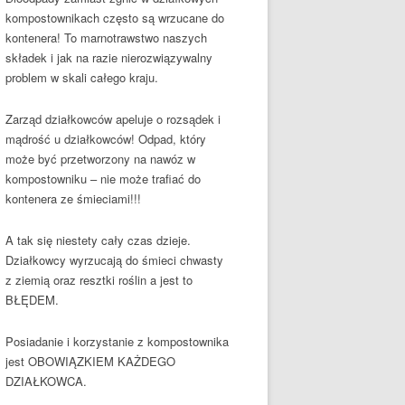
kompostownikach często są wrzucane do
kontenera! To marnotrawstwo naszych
składek i jak na razie nierozwiązywalny
problem w skali całego kraju.
Zarząd działkowców apeluje o rozsądek i
mądrość u działkowców! Odpad, który
może być przetworzony na nawóz w
kompostowniku – nie może trafiać do
kontenera ze śmieciami!!!
A tak się niestety cały czas dzieje.
Działkowcy wyrzucają do śmieci chwasty
z ziemią oraz resztki roślin a jest to
BŁĘDEM.
Posiadanie i korzystanie z kompostownika
jest OBOWIĄZKIEM KAŻDEGO
DZIAŁKOWCA.