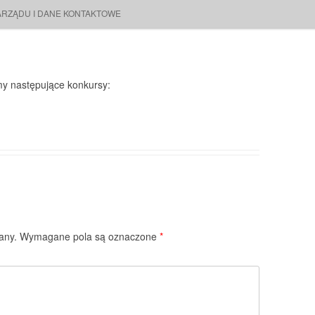
ARZĄDU I DANE KONTAKTOWE
my następujące konkursy:
any.
Wymagane pola są oznaczone
*