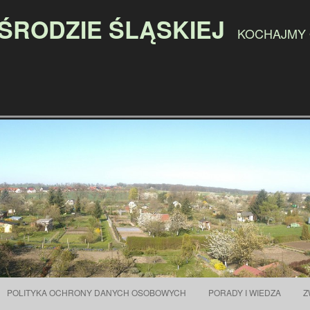
 ŚRODZIE ŚLĄSKIEJ
KOCHAJMY
Przejdź do treści
POLITYKA OCHRONY DANYCH OSOBOWYCH
PORADY I WIEDZA
Z