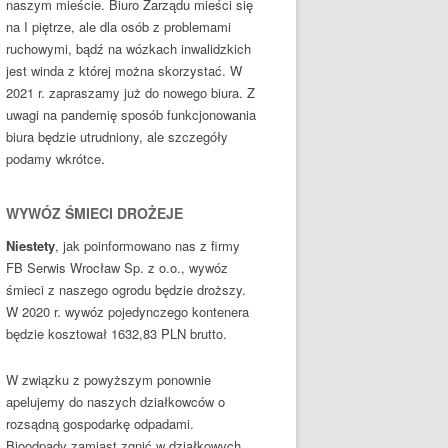
naszym mieście. Biuro Zarządu mieści się
na I piętrze, ale dla osób z problemami
ruchowymi, bądź na wózkach inwalidzkich
jest winda z której można skorzystać. W
2021 r. zapraszamy już do nowego biura. Z
uwagi na pandemię sposób funkcjonowania
biura będzie utrudniony, ale szczegóły
podamy wkrótce.
WYWÓZ ŚMIECI DROŻEJE
Niestety
, jak poinformowano nas z firmy
FB Serwis Wrocław Sp. z o.o., wywóz
śmieci z naszego ogrodu będzie droższy.
W 2020 r. wywóz pojedynczego kontenera
będzie kosztował 1632,83 PLN brutto.
W związku z powyższym ponownie
apelujemy do naszych działkowców o
rozsądną gospodarkę odpadami.
Bioodpady zamiast zgnić w działkowych