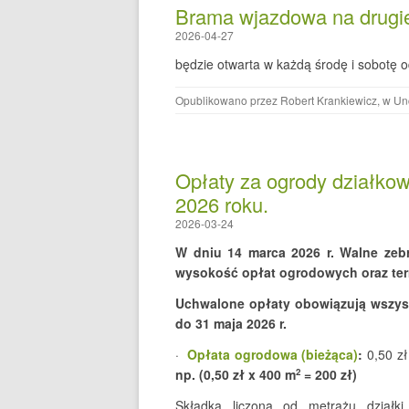
Brama wjazdowa na drugie
2026-04-27
będzie otwarta w każdą środę i sobotę o
Opublikowano przez
Robert Krankiewicz
, w
Un
Opłaty za ogrody działko
2026 roku.
2026-03-24
W dniu 14 marca 2026 r. Walne zeb
wysokość opłat ogrodowych oraz ter
Uchwalone opłaty obowiązują wszys
do 31 maja 2026 r.
·
Opłata ogrodowa (bieżąca)
:
0,50 zł
np. (0,50 zł x 400 m
= 200 zł)
2
Składka liczona od metrażu działk