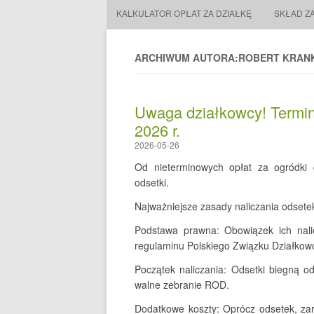
KALKULATOR OPŁAT ZA DZIAŁKĘ
SKŁAD Z
ARCHIWUM AUTORA:ROBERT KRANK
Uwaga działkowcy! Termin 
2026 r.
2026-05-26
Od nieterminowych opłat za ogródki
odsetki.
Najważniejsze zasady naliczania odsete
Podstawa prawna: Obowiązek ich nali
regulaminu Polskiego Związku Działkow
Początek naliczania: Odsetki biegną o
walne zebranie ROD.
Dodatkowe koszty: Oprócz odsetek, za