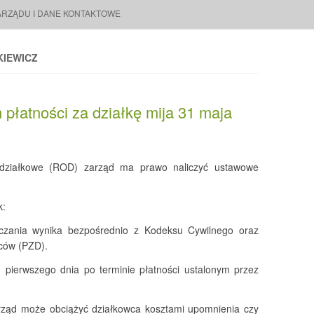
ARZĄDU I DANE KONTAKTOWE
IEWICZ
płatności za działkę mija 31 maja
 działkowe (ROD) zarząd ma prawo naliczyć ustawowe
k:
czania wynika bezpośrednio z Kodeksu Cywilnego oraz
ców (PZD).
d pierwszego dnia po terminie płatności ustalonym przez
rząd może obciążyć działkowca kosztami upomnienia czy