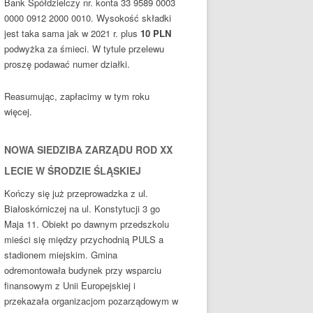
Bank Spółdzielczy nr. konta 33 9589 0003
0000 0912 2000 0010. Wysokość składki
jest taka sama jak w 2021 r. plus
10
PLN
podwyżka za śmieci. W tytule przelewu
proszę podawać numer działki.
Reasumując, zapłacimy w tym roku
więcej.
NOWA SIEDZIBA ZARZĄDU ROD XX
LECIE W ŚRODZIE ŚLĄSKIEJ
Kończy się już przeprowadzka z ul.
Białoskórniczej na ul. Konstytucji 3 go
Maja 11. Obiekt po dawnym przedszkolu
mieści się między przychodnią PULS a
stadionem miejskim. Gmina
odremontowała budynek przy wsparciu
finansowym z Unii Europejskiej i
przekazała organizacjom pozarządowym w