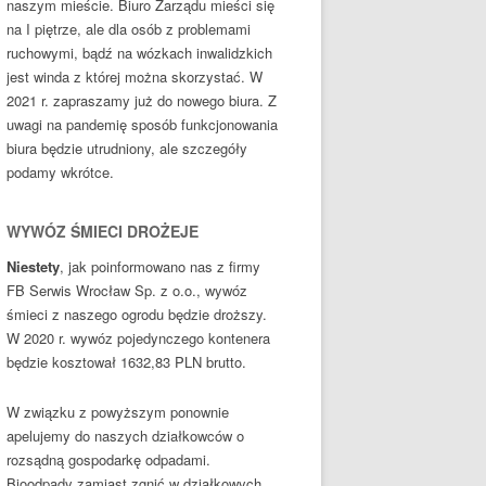
naszym mieście. Biuro Zarządu mieści się
na I piętrze, ale dla osób z problemami
ruchowymi, bądź na wózkach inwalidzkich
jest winda z której można skorzystać. W
2021 r. zapraszamy już do nowego biura. Z
uwagi na pandemię sposób funkcjonowania
biura będzie utrudniony, ale szczegóły
podamy wkrótce.
WYWÓZ ŚMIECI DROŻEJE
Niestety
, jak poinformowano nas z firmy
FB Serwis Wrocław Sp. z o.o., wywóz
śmieci z naszego ogrodu będzie droższy.
W 2020 r. wywóz pojedynczego kontenera
będzie kosztował 1632,83 PLN brutto.
W związku z powyższym ponownie
apelujemy do naszych działkowców o
rozsądną gospodarkę odpadami.
Bioodpady zamiast zgnić w działkowych