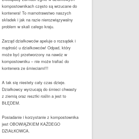
kompostownikach często są wrzucane do
kontenera! To marnotrawstwo naszych
składek i jak na razie nierozwiązywalny
problem w skali całego kraju.
Zarząd działkowców apeluje o rozsądek i
mądrość u działkowców! Odpad, który
może być przetworzony na nawóz w
kompostowniku – nie może trafiać do
kontenera ze śmieciami!!!
A tak się niestety cały czas dzieje.
Działkowcy wyrzucają do śmieci chwasty
z ziemią oraz resztki roślin a jest to
BŁĘDEM.
Posiadanie i korzystanie z kompostownika
jest OBOWIĄZKIEM KAŻDEGO
DZIAŁKOWCA.