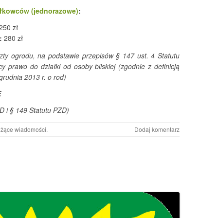
ałkowców (jednorazowe)
:
250 zł
:
280 zł
oszty ogrodu, na podstawie przepisów § 147 ust. 4 Statutu
 prawo do działki od osoby bliskiej (zgodnie z definicją
grudnia 2013 r. o rod)
E
 i § 149 Statutu PZD)
eżące wiadomości
.
Dodaj komentarz