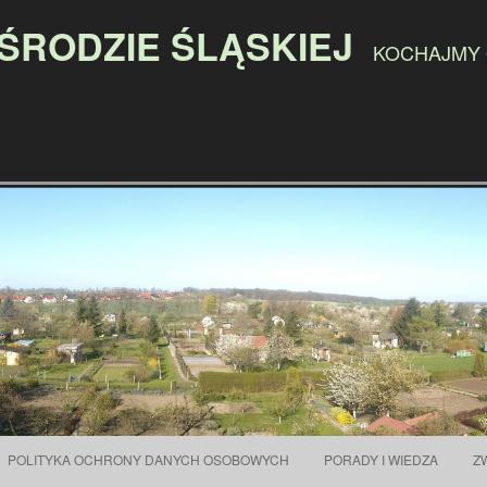
 ŚRODZIE ŚLĄSKIEJ
KOCHAJMY
Przejdź do treści
POLITYKA OCHRONY DANYCH OSOBOWYCH
PORADY I WIEDZA
Z