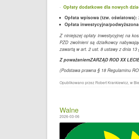
·
Opłaty dodatkowe dla nowych dzi
Opłata wpisowa (tzw. oświatowa):
Opłata inwestycyjna/podwyższona
Z niniejszej opłaty inwestycyjnej na k
PZD zwolnieni są działkowcy nabywający
zawartą w art. 2 ust. 8 ustawy z dnia 13 
Z poważaniem
ZARZĄD ROD XX LECI
(Podstawa prawna § 18 Regulaminu ROD
Opublikowano przez
Robert Krankiewicz
, w
Bi
Walne
2026-03-06