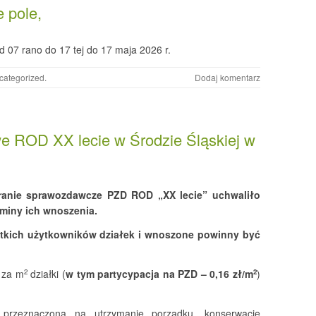
 pole,
d 07 rano do 17 tej do 17 maja 2026 r.
categorized
.
Dodaj komentarz
we ROD XX lecie w Środzie Śląskiej w
ranie sprawozdawcze PZD ROD „XX lecie” uchwaliło
miny ich wnoszenia.
tkich użytkowników działek i wnoszone powinny być
 za m
działki (
w tym partycypacja na PZD – 0,16 zł/m
)
2
2
i przeznaczona na utrzymanie porządku, konserwację