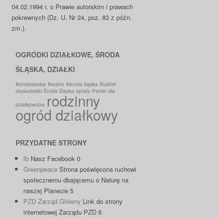
04.02.1994 r. o Prawie autorskim i prawach
pokrewnych (Dz. U. Nr 24, poz. 83 z późn.
zm.).
OGRÓDKI DZIAŁKOWE, ŚRODA
ŚLĄSKA, DZIAŁKI
#srodaslaska
#walne
#środa śląska
Budżet
obywatelski Środa Śląska
opłaty
Parkin dla
rodzinny
działkowców
ogród działkowy
PRZYDATNE STRONY
fb
Nasz Facebook 0
Greenpeace
Strona poświęcona ruchowi
społecznemu dbającemu o Naturę na
naszej Planecie 5
PZD Zarząd Główny
Link do strony
internetowej Zarządu PZD 6