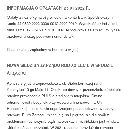
INFORMACJA O OPŁATACH, 25.01.2022 R.
Opłaty za działkę należy wnosić na konto Bank Spółdzielczy nr.
konta 33 9589 0003 0000 0912 2000 0010. Wysokość składki jest
taka sama jak w 2021 r. plus
10
PLN
podwyżka za śmieci. W tytule
przelewu proszę podawać numer działki.
Reasumując, zapłacimy w tym roku więcej.
NOWA SIEDZIBA ZARZĄDU ROD XX LECIE W ŚRODZIE
ŚLĄSKIEJ
Kończy się już przeprowadzka z ul. Białoskórniczej na ul.
Konstytucji 3 go Maja 11. Obiekt po dawnym przedszkolu mieści się
między przychodnią PULS a stadionem miejskim. Gmina
odremontowała budynek przy wsparciu finansowym z Unii
Europejskiej i przekazała organizacjom pozarządowym w naszym
mieście. Biuro Zarządu mieści się na I piętrze, ale dla osób z
problemami ruchowymi, bądź na wózkach inwalidzkich jest winda z
której można skorzystać. W 2021 r. zapraszamy już do nowego