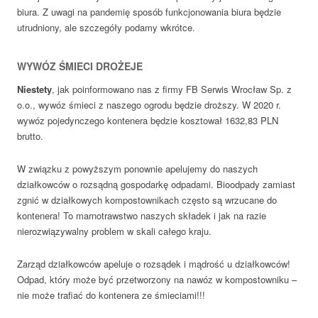
biura. Z uwagi na pandemię sposób funkcjonowania biura będzie
utrudniony, ale szczegóły podamy wkrótce.
WYWÓZ ŚMIECI DROŻEJE
Niestety
, jak poinformowano nas z firmy FB Serwis Wrocław Sp. z
o.o., wywóz śmieci z naszego ogrodu będzie droższy. W 2020 r.
wywóz pojedynczego kontenera będzie kosztował 1632,83 PLN
brutto.
W związku z powyższym ponownie apelujemy do naszych
działkowców o rozsądną gospodarkę odpadami. Bioodpady zamiast
zgnić w działkowych kompostownikach często są wrzucane do
kontenera! To marnotrawstwo naszych składek i jak na razie
nierozwiązywalny problem w skali całego kraju.
Zarząd działkowców apeluje o rozsądek i mądrość u działkowców!
Odpad, który może być przetworzony na nawóz w kompostowniku –
nie może trafiać do kontenera ze śmieciami!!!