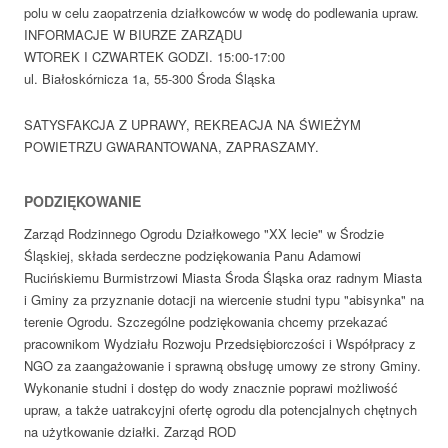
polu w celu zaopatrzenia działkowców w wodę do podlewania upraw.
INFORMACJE W BIURZE ZARZĄDU
WTOREK I CZWARTEK GODZI. 15:00-17:00
ul. Białoskórnicza 1a, 55-300 Środa Śląska
SATYSFAKCJA Z UPRAWY, REKREACJA NA ŚWIEŻYM
POWIETRZU GWARANTOWANA, ZAPRASZAMY.
PODZIĘKOWANIE
Zarząd Rodzinnego Ogrodu Działkowego "XX lecie" w Środzie
Śląskiej, składa serdeczne podziękowania Panu Adamowi
Rucińskiemu Burmistrzowi Miasta Środa Śląska oraz radnym Miasta
i Gminy za przyznanie dotacji na wiercenie studni typu "abisynka" na
terenie Ogrodu. Szczególne podziękowania chcemy przekazać
pracownikom Wydziału Rozwoju Przedsiębiorczości i Współpracy z
NGO za zaangażowanie i sprawną obsługę umowy ze strony Gminy.
Wykonanie studni i dostęp do wody znacznie poprawi możliwość
upraw, a także uatrakcyjni ofertę ogrodu dla potencjalnych chętnych
na użytkowanie działki. Zarząd ROD