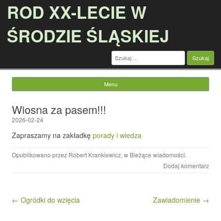
ROD XX-LECIE W
ŚRODZIE ŚLĄSKIEJ
Szukaj:
Menu
Przejdź do treści
Wiosna za pasem!!!
2026-02-24
Zapraszamy na zakładkę
porady i wiedza
Opublikowano przez
Robert Krankiewicz
, w
Bieżące wiadomości
.
Dodaj komentarz
Nawigacja wpisu
← Ogródki do wzięcia
Zawiadomienie →