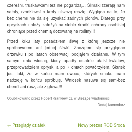
czereśni, truskawkami też nie pogardzą… Ślimaki zżerają nam
sałaty, rzodkiewki a krety niszczą resztę. Wygląda na to, że
bez chemii nie da się uzyskać żadnych plonów. Dlatego przy
opryskach należy założyć na siebie środki ochrony osobistej
chroniące przed chemią dozowaną na rośliny!!!
Przed kilku laty posadziłem śliwę z której jeszcze nie
spróbowałem ani jednej śliwki. Zacząłem się przyglądać
drzewku i po latach obserwacji podjąłem działanie. W tym
samym dniu wiosną, kiedy opadły ostatnie płatki kwiatów,
przeprowadziłem oprysk, a po 7 dniach powtórzyłem. Skutek
jest taki, że w końcu mam owoce, których smaku mam
nadzieję w końcu spróbuję. Wniosek nasuwa się sam-bez
chemii ani rusz, ale z głową!!!
Opublikowano przez
Robert Krankiewicz
, w
Bieżące wiadomości
.
Dodaj komentarz
Nawigacja wpisu
← Przeglądy działek!
Nowy prezes ROD Środa