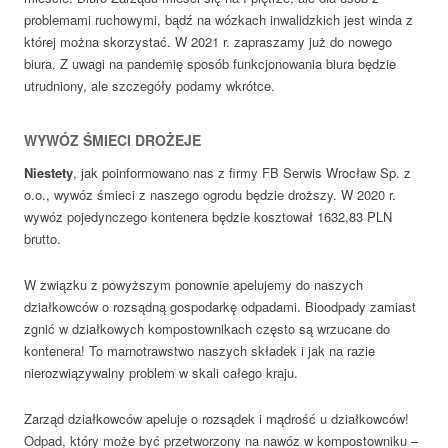
problemami ruchowymi, bądź na wózkach inwalidzkich jest winda z
której można skorzystać. W 2021 r. zapraszamy już do nowego
biura. Z uwagi na pandemię sposób funkcjonowania biura będzie
utrudniony, ale szczegóły podamy wkrótce.
WYWÓZ ŚMIECI DROŻEJE
Niestety
, jak poinformowano nas z firmy FB Serwis Wrocław Sp. z
o.o., wywóz śmieci z naszego ogrodu będzie droższy. W 2020 r.
wywóz pojedynczego kontenera będzie kosztował 1632,83 PLN
brutto.
W związku z powyższym ponownie apelujemy do naszych
działkowców o rozsądną gospodarkę odpadami. Bioodpady zamiast
zgnić w działkowych kompostownikach często są wrzucane do
kontenera! To marnotrawstwo naszych składek i jak na razie
nierozwiązywalny problem w skali całego kraju.
Zarząd działkowców apeluje o rozsądek i mądrość u działkowców!
Odpad, który może być przetworzony na nawóz w kompostowniku –