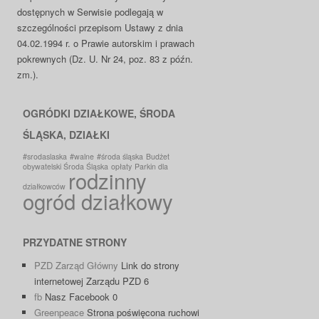
dostępnych w Serwisie podlegają w
szczególności przepisom Ustawy z dnia
04.02.1994 r. o Prawie autorskim i prawach
pokrewnych (Dz. U. Nr 24, poz. 83 z późn.
zm.).
OGRÓDKI DZIAŁKOWE, ŚRODA
ŚLĄSKA, DZIAŁKI
#srodaslaska
#walne
#środa śląska
Budżet
obywatelski Środa Śląska
opłaty
Parkin dla
rodzinny
działkowców
ogród działkowy
PRZYDATNE STRONY
PZD Zarząd Główny
Link do strony
internetowej Zarządu PZD 6
fb
Nasz Facebook 0
Greenpeace
Strona poświęcona ruchowi