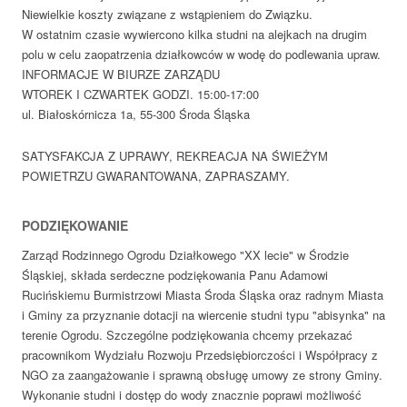
Niewielkie koszty związane z wstąpieniem do Związku.
W ostatnim czasie wywiercono kilka studni na alejkach na drugim
polu w celu zaopatrzenia działkowców w wodę do podlewania upraw.
INFORMACJE W BIURZE ZARZĄDU
WTOREK I CZWARTEK GODZI. 15:00-17:00
ul. Białoskórnicza 1a, 55-300 Środa Śląska
SATYSFAKCJA Z UPRAWY, REKREACJA NA ŚWIEŻYM
POWIETRZU GWARANTOWANA, ZAPRASZAMY.
PODZIĘKOWANIE
Zarząd Rodzinnego Ogrodu Działkowego "XX lecie" w Środzie
Śląskiej, składa serdeczne podziękowania Panu Adamowi
Rucińskiemu Burmistrzowi Miasta Środa Śląska oraz radnym Miasta
i Gminy za przyznanie dotacji na wiercenie studni typu "abisynka" na
terenie Ogrodu. Szczególne podziękowania chcemy przekazać
pracownikom Wydziału Rozwoju Przedsiębiorczości i Współpracy z
NGO za zaangażowanie i sprawną obsługę umowy ze strony Gminy.
Wykonanie studni i dostęp do wody znacznie poprawi możliwość