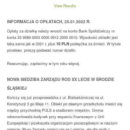
View Results
INFORMACJA O OPŁATACH, 25.01.2022 R.
Opłaty za działkę należy wnosić na konto Bank Spółdzielczy nr.
konta 33 9589 0003 0000 0912 2000 0010. Wysokość składki jest
taka sama jak w 2021 r. plus
10
PLN
podwyżka za śmieci. W tytule
przelewu proszę podawać numer działki.
Reasumując, zapłacimy w tym roku więcej.
NOWA SIEDZIBA ZARZĄDU ROD XX LECIE W ŚRODZIE
ŚLĄSKIEJ
Kończy się już przeprowadzka z ul. Białoskórniczej na ul.
Konstytucji 3 go Maja 11. Obiekt po dawnym przedszkolu mieści się
między przychodnią PULS a stadionem miejskim. Gmina
odremontowała budynek przy wsparciu finansowym z Unii
Europejskiej i przekazała organizacjom pozarządowym w naszym
mieście. Biuro Zarządu mieści się na I piętrze, ale dla osób z