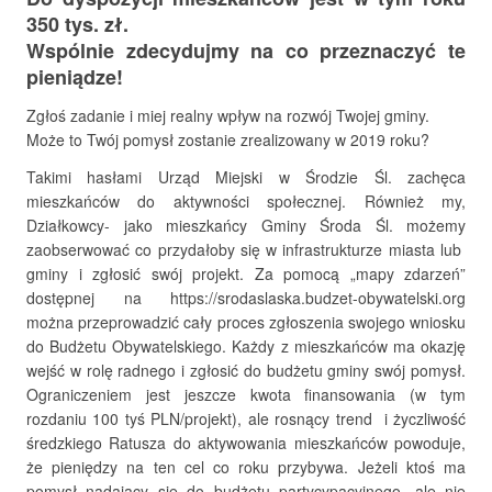
350 tys. zł.
Wspólnie zdecydujmy na co przeznaczyć te
pieniądze!
Zgłoś zadanie i miej realny wpływ na rozwój Twojej gminy.
Może to Twój pomysł zostanie zrealizowany w 2019 roku?
Takimi hasłami Urząd Miejski w Środzie Śl. zachęca
mieszkańców do aktywności społecznej. Również my,
Działkowcy- jako mieszkańcy Gminy Środa Śl. możemy
zaobserwować co przydałoby się w infrastrukturze miasta lub
gminy i zgłosić swój projekt. Za pomocą „mapy zdarzeń”
dostępnej na https://srodaslaska.budzet-obywatelski.org
można przeprowadzić cały proces zgłoszenia swojego wniosku
do Budżetu Obywatelskiego. Każdy z mieszkańców ma okazję
wejść w rolę radnego i zgłosić do budżetu gminy swój pomysł.
Ograniczeniem jest jeszcze kwota finansowania (w tym
rozdaniu 100 tyś PLN/projekt), ale rosnący trend i życzliwość
średzkiego Ratusza do aktywowania mieszkańców powoduje,
że pieniędzy na ten cel co roku przybywa. Jeżeli ktoś ma
pomysł nadający się do budżetu partycypacyjnego, ale nie