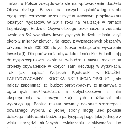
miast w Polsce zdecydowało się na wprowadzenie Budżetu
Obywatelskiego. Patrząc na naszych sąsiadów-legniczanie
będą mogli corocznie uczestniczyć w aktywnym projektowaniu
lokalnych wydatków. W 2014 roku na realizacje w ramach
Legnickiego Budżetu Obywatelskiego przeznaczona zostanie
kwota do 5% wydatków inwestycyjnych budżetu miasta, czyli
około 2 milionów złotych. Na każdy z wyznaczonych obszarów
przypadnie ok. 200 000 złotych (dokumentacja oraz wykonanie
inwestycji). Dla porównania obywatele niemieckiej Kolonii mają
do dyspozycji nawet około 20 % budżetu miasta rocznie na
projekty obywatelskie w których sami decydują w wydatkach.
Tak jak napisał Wojciech Kębłowski w BUDŻET
PARTYCYPACYJNY – KRÓTKA INSTRUKCJA OBSŁUGI „ nie
należy zapominać, że budżet partycypacyjny to inicjatywa o
ogromnych możliwościach, a dotychczasowe z nim
eksperymenty w naszym kraju tych możliwości nie
wykorzystują. Polskie miasta powinny dokonać szczerego i
odważnego wyboru. Z jednej strony mogą ulec pokusie
dalszego traktowania budżetu partycypacyjnego jako jednego z
wielu narzędzi służących zwiększeniu efektywności lub