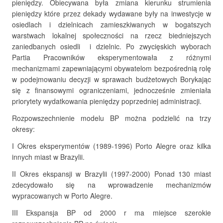
pieniędzy. Obiecywana była zmiana kierunku strumienia
pieniędzy które przez dekady wydawane były na inwestycje w
osiedlach i dzielnicach zamieszkiwanych w bogatszych
warstwach lokalnej społeczności na rzecz biedniejszych
zaniedbanych osiedli i dzielnic. Po zwycięskich wyborach
Partia Pracowników eksperymentowała z różnymi
mechanizmami zapewniającymi obywatelom bezpośrednią rolę
w podejmowaniu decyzji w sprawach budżetowych Borykając
się z finansowymi ograniczeniami, jednocześnie zmieniała
priorytety wydatkowania pieniędzy poprzedniej administracji.
Rozpowszechnienie modelu BP można podzielić na trzy
okresy:
I Okres eksperymentów (1989-1996) Porto Alegre oraz kilka
innych miast w Brazylii.
II Okres ekspansji w Brazylii (1997-2000) Ponad 130 miast
zdecydowało się na wprowadzenie mechanizmów
wypracowanych w Porto Alegre.
III Ekspansja BP od 2000 r ma miejsce szerokie