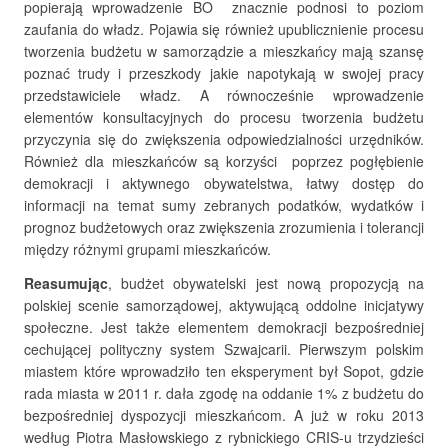
popierają wprowadzenie BO znacznie podnosi to poziom
zaufania do władz. Pojawia się również upublicznienie procesu
tworzenia budżetu w samorządzie a mieszkańcy mają szansę
poznać trudy i przeszkody jakie napotykają w swojej pracy
przedstawiciele władz. A równocześnie wprowadzenie
elementów konsultacyjnych do procesu tworzenia budżetu
przyczynia się do zwiększenia odpowiedzialności urzędników.
Również dla mieszkańców są korzyści poprzez pogłębienie
demokracji i aktywnego obywatelstwa, łatwy dostęp do
informacji na temat sumy zebranych podatków, wydatków i
prognoz budżetowych oraz zwiększenia zrozumienia i tolerancji
między różnymi grupami mieszkańców.
Reasumując
, budżet obywatelski jest nową propozycją na
polskiej scenie samorządowej, aktywującą oddolne inicjatywy
społeczne. Jest także elementem demokracji bezpośredniej
cechującej polityczny system Szwajcarii. Pierwszym polskim
miastem które wprowadziło ten eksperyment był Sopot, gdzie
rada miasta w 2011 r. dała zgodę na oddanie 1% z budżetu do
bezpośredniej dyspozycji mieszkańcom. A już w roku 2013
według Piotra Masłowskiego z rybnickiego CRIS-u trzydzieści