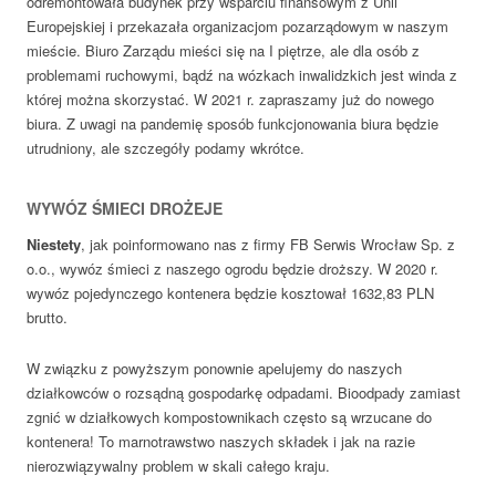
odremontowała budynek przy wsparciu finansowym z Unii
Europejskiej i przekazała organizacjom pozarządowym w naszym
mieście. Biuro Zarządu mieści się na I piętrze, ale dla osób z
problemami ruchowymi, bądź na wózkach inwalidzkich jest winda z
której można skorzystać. W 2021 r. zapraszamy już do nowego
biura. Z uwagi na pandemię sposób funkcjonowania biura będzie
utrudniony, ale szczegóły podamy wkrótce.
WYWÓZ ŚMIECI DROŻEJE
Niestety
, jak poinformowano nas z firmy FB Serwis Wrocław Sp. z
o.o., wywóz śmieci z naszego ogrodu będzie droższy. W 2020 r.
wywóz pojedynczego kontenera będzie kosztował 1632,83 PLN
brutto.
W związku z powyższym ponownie apelujemy do naszych
działkowców o rozsądną gospodarkę odpadami. Bioodpady zamiast
zgnić w działkowych kompostownikach często są wrzucane do
kontenera! To marnotrawstwo naszych składek i jak na razie
nierozwiązywalny problem w skali całego kraju.