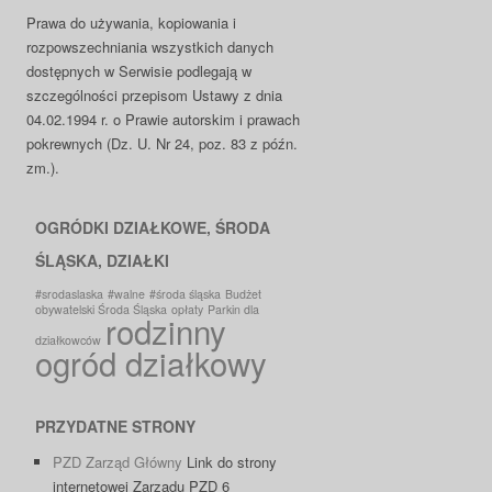
Prawa do używania, kopiowania i
rozpowszechniania wszystkich danych
dostępnych w Serwisie podlegają w
szczególności przepisom Ustawy z dnia
04.02.1994 r. o Prawie autorskim i prawach
pokrewnych (Dz. U. Nr 24, poz. 83 z późn.
zm.).
OGRÓDKI DZIAŁKOWE, ŚRODA
ŚLĄSKA, DZIAŁKI
#srodaslaska
#walne
#środa śląska
Budżet
obywatelski Środa Śląska
opłaty
Parkin dla
rodzinny
działkowców
ogród działkowy
PRZYDATNE STRONY
PZD Zarząd Główny
Link do strony
internetowej Zarządu PZD 6