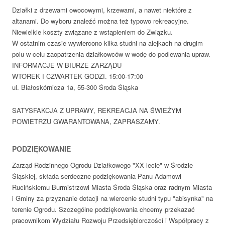
Działki z drzewami owocowymi, krzewami, a nawet niektóre z
altanami. Do wyboru znaleźć można też typowo rekreacyjne.
Niewielkie koszty związane z wstąpieniem do Związku.
W ostatnim czasie wywiercono kilka studni na alejkach na drugim
polu w celu zaopatrzenia działkowców w wodę do podlewania upraw.
INFORMACJE W BIURZE ZARZĄDU
WTOREK I CZWARTEK GODZI. 15:00-17:00
ul. Białoskórnicza 1a, 55-300 Środa Śląska
SATYSFAKCJA Z UPRAWY, REKREACJA NA ŚWIEŻYM
POWIETRZU GWARANTOWANA, ZAPRASZAMY.
PODZIĘKOWANIE
Zarząd Rodzinnego Ogrodu Działkowego "XX lecie" w Środzie
Śląskiej, składa serdeczne podziękowania Panu Adamowi
Rucińskiemu Burmistrzowi Miasta Środa Śląska oraz radnym Miasta
i Gminy za przyznanie dotacji na wiercenie studni typu "abisynka" na
terenie Ogrodu. Szczególne podziękowania chcemy przekazać
pracownikom Wydziału Rozwoju Przedsiębiorczości i Współpracy z