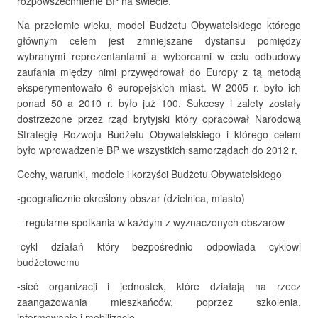
rozpowszechnienie BP na świecie.
Na przełomie wieku, model Budżetu Obywatelskiego którego
głównym celem jest zmniejszane dystansu pomiędzy
wybranymi reprezentantami a wyborcami w celu odbudowy
zaufania między nimi przywędrował do Europy z tą metodą
eksperymentowało 6 europejskich miast. W 2005 r. było ich
ponad 50 a 2010 r. było już 100. Sukcesy i zalety zostały
dostrzeżone przez rząd brytyjski który opracował Narodową
Strategię Rozwoju Budżetu Obywatelskiego i którego celem
było wprowadzenie BP we wszystkich samorządach do 2012 r.
Cechy, warunki, modele i korzyści Budżetu Obywatelskiego
-geograficznie określony obszar (dzielnica, miasto)
– regularne spotkania w każdym z wyznaczonych obszarów
-cykl działań który bezpośrednio odpowiada cyklowi
budżetowemu
-sieć organizacji i jednostek, które działają na rzecz
zaangażowania mieszkańców, poprzez szkolenia,
informowanie i mobilizację.