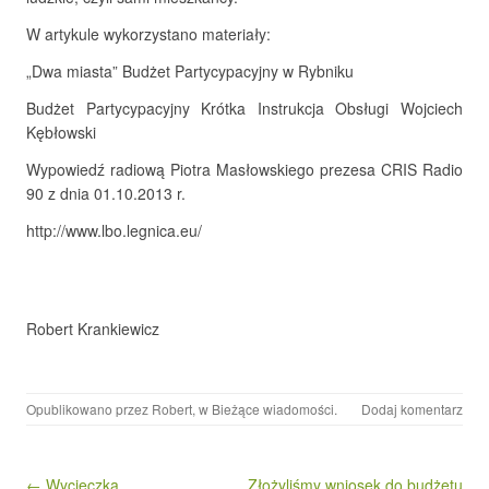
W artykule wykorzystano materiały:
„Dwa miasta” Budżet Partycypacyjny w Rybniku
Budżet Partycypacyjny Krótka Instrukcja Obsługi Wojciech
Kębłowski
Wypowiedź radiową Piotra Masłowskiego prezesa CRIS Radio
90 z dnia 01.10.2013 r.
http://www.lbo.legnica.eu/
Robert Krankiewicz
Opublikowano przez
Robert
, w
Bieżące wiadomości
.
Dodaj komentarz
Nawigacja wpisu
← Wycieczka
Złożyliśmy wniosek do budżetu