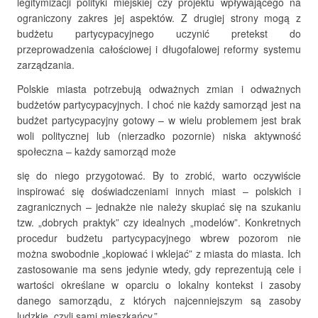
legitymizacji polityki miejskiej czy projektu wpływającego na
ograniczony zakres jej aspektów. Z drugiej strony mogą z
budżetu partycypacyjnego uczynić pretekst do
przeprowadzenia całościowej i długofalowej reformy systemu
zarządzania.
Polskie miasta potrzebują odważnych zmian i odważnych
budżetów partycypacyjnych. I choć nie każdy samorząd jest na
budżet partycypacyjny gotowy – w wielu problemem jest brak
woli politycznej lub (nierzadko pozornie) niska aktywność
społeczna – każdy samorząd może
się do niego przygotować. By to zrobić, warto oczywiście
inspirować się doświadczeniami innych miast – polskich i
zagranicznych – jednakże nie należy skupiać się na szukaniu
tzw. „dobrych praktyk” czy idealnych „modelów”. Konkretnych
procedur budżetu partycypacyjnego wbrew pozorom nie
można swobodnie „kopiować i wklejać” z miasta do miasta. Ich
zastosowanie ma sens jedynie wtedy, gdy reprezentują cele i
wartości określane w oparciu o lokalny kontekst i zasoby
danego samorządu, z których najcenniejszym są zasoby
ludzkie, czyli sami mieszkańcy.”