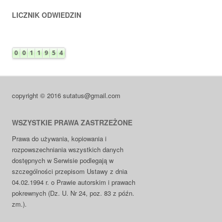
LICZNIK ODWIEDZIN
copyright © 2016 sutatus@gmail.com
WSZYSTKIE PRAWA ZASTRZEŻONE
Prawa do używania, kopiowania i
rozpowszechniania wszystkich danych
dostępnych w Serwisie podlegają w
szczególności przepisom Ustawy z dnia
04.02.1994 r. o Prawie autorskim i prawach
pokrewnych (Dz. U. Nr 24, poz. 83 z późn.
zm.).