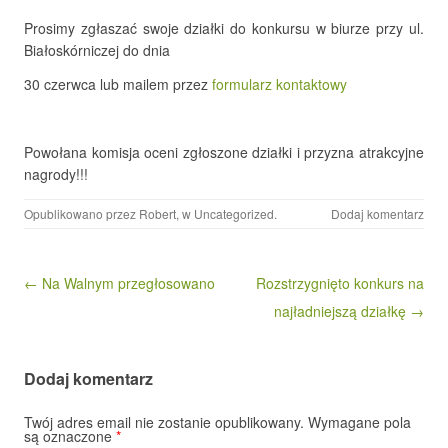
Prosimy zgłaszać swoje działki do konkursu w biurze przy ul.
Białoskórniczej do dnia
30 czerwca lub mailem przez
formularz kontaktowy
Powołana komisja oceni zgłoszone działki i przyzna atrakcyjne
nagrody!!!
Opublikowano przez
Robert
, w
Uncategorized
.
Dodaj komentarz
Nawigacja wpisu
← Na Walnym przegłosowano
Rozstrzygnięto konkurs na
najładniejszą działkę →
Dodaj komentarz
Twój adres email nie zostanie opublikowany.
Wymagane pola
są oznaczone
*