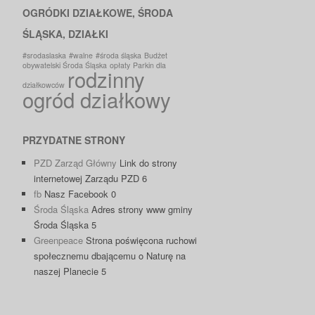
OGRÓDKI DZIAŁKOWE, ŚRODA
ŚLĄSKA, DZIAŁKI
#srodaslaska
#walne
#środa śląska
Budżet
obywatelski Środa Śląska
opłaty
Parkin dla
rodzinny
działkowców
ogród działkowy
PRZYDATNE STRONY
PZD Zarząd Główny
Link do strony
internetowej Zarządu PZD 6
fb
Nasz Facebook 0
Środa Śląska
Adres strony www gminy
Środa Śląska 5
Greenpeace
Strona poświęcona ruchowi
społecznemu dbającemu o Naturę na
naszej Planecie 5