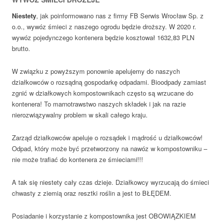
Niestety
, jak poinformowano nas z firmy FB Serwis Wrocław Sp. z
o.o., wywóz śmieci z naszego ogrodu będzie droższy. W 2020 r.
wywóz pojedynczego kontenera będzie kosztował 1632,83 PLN
brutto.
W związku z powyższym ponownie apelujemy do naszych
działkowców o rozsądną gospodarkę odpadami. Bioodpady zamiast
zgnić w działkowych kompostownikach często są wrzucane do
kontenera! To marnotrawstwo naszych składek i jak na razie
nierozwiązywalny problem w skali całego kraju.
Zarząd działkowców apeluje o rozsądek i mądrość u działkowców!
Odpad, który może być przetworzony na nawóz w kompostowniku –
nie może trafiać do kontenera ze śmieciami!!!
A tak się niestety cały czas dzieje. Działkowcy wyrzucają do śmieci
chwasty z ziemią oraz resztki roślin a jest to BŁĘDEM.
Posiadanie i korzystanie z kompostownika jest OBOWIĄZKIEM