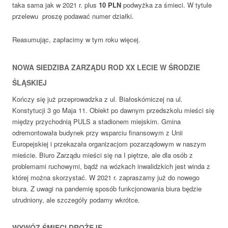
taka sama jak w 2021 r. plus
10
PLN
podwyżka za śmieci. W tytule
przelewu proszę podawać numer działki.
Reasumując, zapłacimy w tym roku więcej.
NOWA SIEDZIBA ZARZĄDU ROD XX LECIE W ŚRODZIE
ŚLĄSKIEJ
Kończy się już przeprowadzka z ul. Białoskórniczej na ul.
Konstytucji 3 go Maja 11. Obiekt po dawnym przedszkolu mieści się
między przychodnią PULS a stadionem miejskim. Gmina
odremontowała budynek przy wsparciu finansowym z Unii
Europejskiej i przekazała organizacjom pozarządowym w naszym
mieście. Biuro Zarządu mieści się na I piętrze, ale dla osób z
problemami ruchowymi, bądź na wózkach inwalidzkich jest winda z
której można skorzystać. W 2021 r. zapraszamy już do nowego
biura. Z uwagi na pandemię sposób funkcjonowania biura będzie
utrudniony, ale szczegóły podamy wkrótce.
WYWÓZ ŚMIECI DROŻEJE