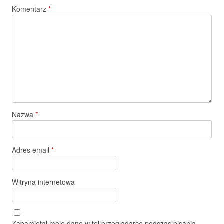
Komentarz
*
Nazwa
*
Adres email
*
Witryna internetowa
Zapamiętaj moje dane w tej przeglądarce podczas pisania