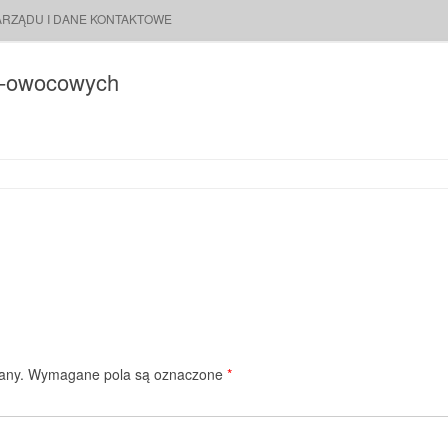
ARZĄDU I DANE KONTAKTOWE
w-owocowych
any.
Wymagane pola są oznaczone
*