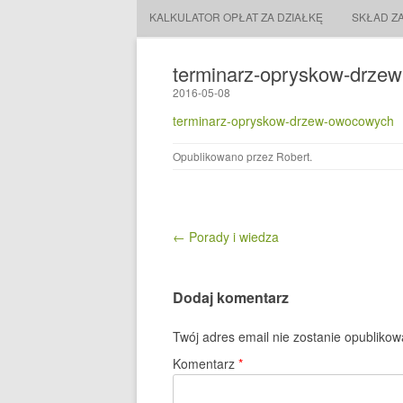
KALKULATOR OPŁAT ZA DZIAŁKĘ
SKŁAD Z
terminarz-opryskow-drze
2016-05-08
terminarz-opryskow-drzew-owocowych
Opublikowano przez
Robert
.
Nawigacja wpisu
← Porady i wiedza
Dodaj komentarz
Twój adres email nie zostanie opublikow
Komentarz
*