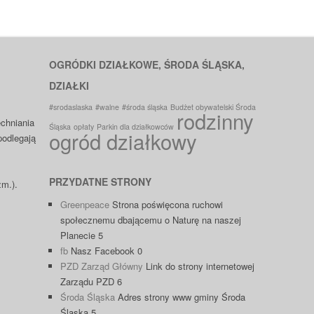
OGRÓDKI DZIAŁKOWE, ŚRODA ŚLĄSKA,
DZIAŁKI
#srodaslaska
#walne
#środa śląska
Budżet obywatelski Środa
rodzinny
chniania
Śląska
opłaty
Parkin dla działkowców
ogród działkowy
podlegają
PRZYDATNE STRONY
zm.).
Greenpeace
Strona poświęcona ruchowi
społecznemu dbającemu o Naturę na naszej
Planecie 5
fb
Nasz Facebook 0
PZD Zarząd Główny
Link do strony internetowej
Zarządu PZD 6
Środa Śląska
Adres strony www gminy Środa
Śląska 5