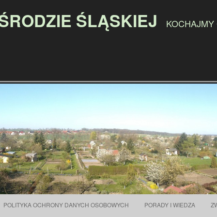
 ŚRODZIE ŚLĄSKIEJ
KOCHAJMY
Przejdź do treści
POLITYKA OCHRONY DANYCH OSOBOWYCH
PORADY I WIEDZA
Z