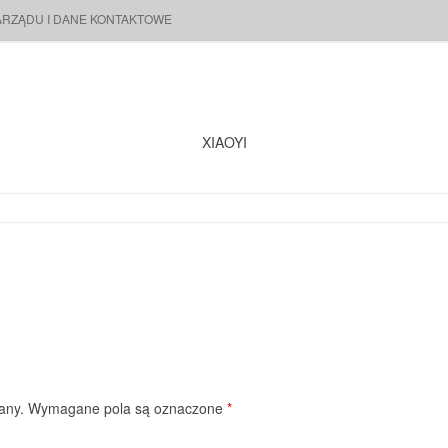
ARZĄDU I DANE KONTAKTOWE
XIAOYI
any.
Wymagane pola są oznaczone
*