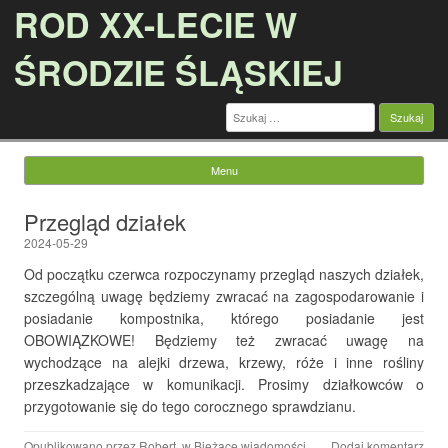
ROD XX-LECIE W
ŚRODZIE ŚLĄSKIEJ
Szukaj:
Menu
Przejdź do treści
Przegląd działek
2024-05-29
Od początku czerwca rozpoczynamy przegląd naszych działek,
szczególną uwagę będziemy zwracać na zagospodarowanie i
posiadanie kompostnika, którego posiadanie jest
OBOWIĄZKOWE! Będziemy też zwracać uwagę na
wychodzące na alejki drzewa, krzewy, róże i inne rośliny
przeszkadzające w komunikacji. Prosimy działkowców o
przygotowanie się do tego corocznego sprawdzianu.
Opublikowano przez
Robert
, w
Bieżące wiadomości
.
Dodaj komentarz