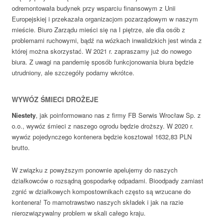
odremontowała budynek przy wsparciu finansowym z Unii
Europejskiej i przekazała organizacjom pozarządowym w naszym
mieście. Biuro Zarządu mieści się na I piętrze, ale dla osób z
problemami ruchowymi, bądź na wózkach inwalidzkich jest winda z
której można skorzystać. W 2021 r. zapraszamy już do nowego
biura. Z uwagi na pandemię sposób funkcjonowania biura będzie
utrudniony, ale szczegóły podamy wkrótce.
WYWÓZ ŚMIECI DROŻEJE
Niestety
, jak poinformowano nas z firmy FB Serwis Wrocław Sp. z
o.o., wywóz śmieci z naszego ogrodu będzie droższy. W 2020 r.
wywóz pojedynczego kontenera będzie kosztował 1632,83 PLN
brutto.
W związku z powyższym ponownie apelujemy do naszych
działkowców o rozsądną gospodarkę odpadami. Bioodpady zamiast
zgnić w działkowych kompostownikach często są wrzucane do
kontenera! To marnotrawstwo naszych składek i jak na razie
nierozwiązywalny problem w skali całego kraju.