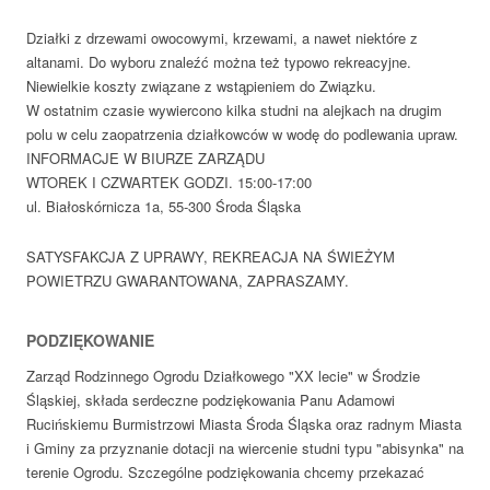
Działki z drzewami owocowymi, krzewami, a nawet niektóre z
altanami. Do wyboru znaleźć można też typowo rekreacyjne.
Niewielkie koszty związane z wstąpieniem do Związku.
W ostatnim czasie wywiercono kilka studni na alejkach na drugim
polu w celu zaopatrzenia działkowców w wodę do podlewania upraw.
INFORMACJE W BIURZE ZARZĄDU
WTOREK I CZWARTEK GODZI. 15:00-17:00
ul. Białoskórnicza 1a, 55-300 Środa Śląska
SATYSFAKCJA Z UPRAWY, REKREACJA NA ŚWIEŻYM
POWIETRZU GWARANTOWANA, ZAPRASZAMY.
PODZIĘKOWANIE
Zarząd Rodzinnego Ogrodu Działkowego "XX lecie" w Środzie
Śląskiej, składa serdeczne podziękowania Panu Adamowi
Rucińskiemu Burmistrzowi Miasta Środa Śląska oraz radnym Miasta
i Gminy za przyznanie dotacji na wiercenie studni typu "abisynka" na
terenie Ogrodu. Szczególne podziękowania chcemy przekazać