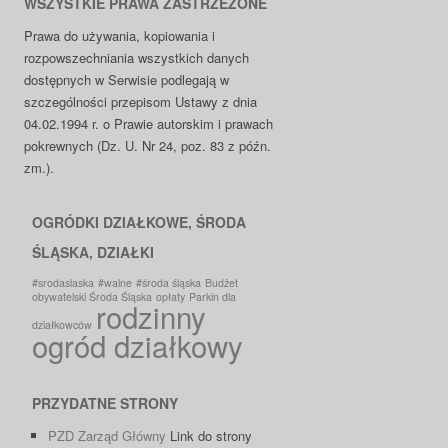
WSZYSTKIE PRAWA ZASTRZEŻONE
Prawa do używania, kopiowania i
rozpowszechniania wszystkich danych
dostępnych w Serwisie podlegają w
szczególności przepisom Ustawy z dnia
04.02.1994 r. o Prawie autorskim i prawach
pokrewnych (Dz. U. Nr 24, poz. 83 z późn.
zm.).
OGRÓDKI DZIAŁKOWE, ŚRODA
ŚLĄSKA, DZIAŁKI
#srodaslaska
#walne
#środa śląska
Budżet
obywatelski Środa Śląska
opłaty
Parkin dla
rodzinny
działkowców
ogród działkowy
PRZYDATNE STRONY
PZD Zarząd Główny
Link do strony