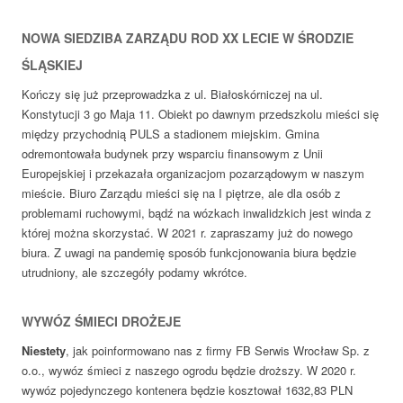
NOWA SIEDZIBA ZARZĄDU ROD XX LECIE W ŚRODZIE
ŚLĄSKIEJ
Kończy się już przeprowadzka z ul. Białoskórniczej na ul.
Konstytucji 3 go Maja 11. Obiekt po dawnym przedszkolu mieści się
między przychodnią PULS a stadionem miejskim. Gmina
odremontowała budynek przy wsparciu finansowym z Unii
Europejskiej i przekazała organizacjom pozarządowym w naszym
mieście. Biuro Zarządu mieści się na I piętrze, ale dla osób z
problemami ruchowymi, bądź na wózkach inwalidzkich jest winda z
której można skorzystać. W 2021 r. zapraszamy już do nowego
biura. Z uwagi na pandemię sposób funkcjonowania biura będzie
utrudniony, ale szczegóły podamy wkrótce.
WYWÓZ ŚMIECI DROŻEJE
Niestety
, jak poinformowano nas z firmy FB Serwis Wrocław Sp. z
o.o., wywóz śmieci z naszego ogrodu będzie droższy. W 2020 r.
wywóz pojedynczego kontenera będzie kosztował 1632,83 PLN